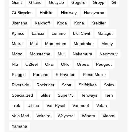
Giant
Gitane
Gocycle
Gogoro
Greyp
Gt
Gt Bicycles
Haibike
Himiway
Husqvarna
Jitensha
Kalkhoff
Koga
Kona
Kreidler
Kymco
Lancia
Lemmo
Lidl Crivit
Malaguti
Matra
Mini
Momentum
Mondraker
Monty
Motto
Moustache
Muli
Nakamura
Neomouv
Niu
O2feel
Okai
Oklo
Orbea
Peugeot
Piaggio
Porsche
R Raymon
Riese Muller
Riverside
Rockrider
Scott
Shiftbikes
Solex
Specialized
Stilus
Super73
Tenways
Tern
Trek
Ultima
Van Rysel
Vanmoof
Vefaa
Velo Mad
Voltaire
Wayscral
Winora
Xiaomi
Yamaha