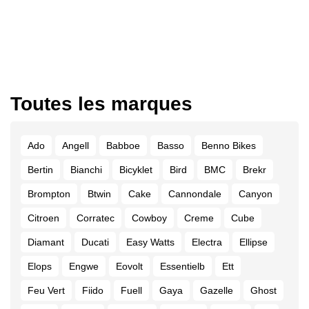
Toutes les marques
Ado
Angell
Babboe
Basso
Benno Bikes
Bertin
Bianchi
Bicyklet
Bird
BMC
Brekr
Brompton
Btwin
Cake
Cannondale
Canyon
Citroen
Corratec
Cowboy
Creme
Cube
Diamant
Ducati
Easy Watts
Electra
Ellipse
Elops
Engwe
Eovolt
Essentielb
Ett
Feu Vert
Fiido
Fuell
Gaya
Gazelle
Ghost