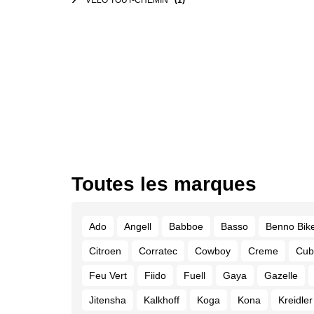
VÉLO TOUT-CHEMIN
(1)
Toutes les marques
Ado
Angell
Babboe
Basso
Benno Bik
Citroen
Corratec
Cowboy
Creme
Cub
Feu Vert
Fiido
Fuell
Gaya
Gazelle
Jitensha
Kalkhoff
Koga
Kona
Kreidler