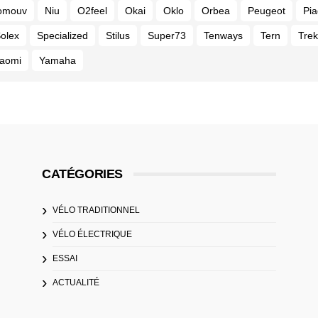
omouv
Niu
O2feel
Okai
Oklo
Orbea
Peugeot
Pia
olex
Specialized
Stilus
Super73
Tenways
Tern
Trek
iaomi
Yamaha
CATÉGORIES
VÉLO TRADITIONNEL
VÉLO ÉLECTRIQUE
ESSAI
ACTUALITÉ