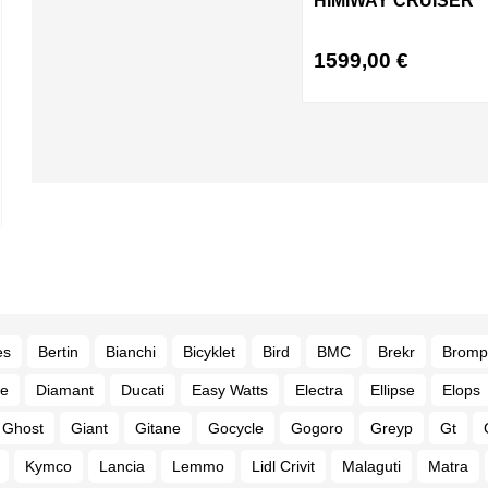
HIMIWAY CRUISER
1599,00
€
es
Bertin
Bianchi
Bicyklet
Bird
BMC
Brekr
Bromp
e
Diamant
Ducati
Easy Watts
Electra
Ellipse
Elops
Ghost
Giant
Gitane
Gocycle
Gogoro
Greyp
Gt
Kymco
Lancia
Lemmo
Lidl Crivit
Malaguti
Matra