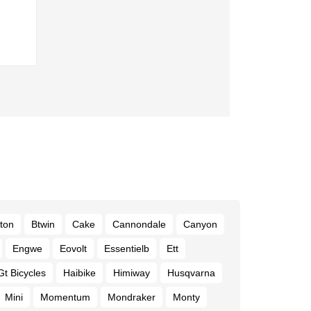
ton
Btwin
Cake
Cannondale
Canyon
Engwe
Eovolt
Essentielb
Ett
Gt Bicycles
Haibike
Himiway
Husqvarna
Mini
Momentum
Mondraker
Monty