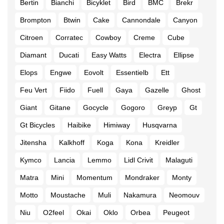
Bertin
Bianchi
Bicyklet
Bird
BMC
Brekr
Brompton
Btwin
Cake
Cannondale
Canyon
Citroen
Corratec
Cowboy
Creme
Cube
Diamant
Ducati
Easy Watts
Electra
Ellipse
Elops
Engwe
Eovolt
Essentielb
Ett
Feu Vert
Fiido
Fuell
Gaya
Gazelle
Ghost
Giant
Gitane
Gocycle
Gogoro
Greyp
Gt
Gt Bicycles
Haibike
Himiway
Husqvarna
Jitensha
Kalkhoff
Koga
Kona
Kreidler
Kymco
Lancia
Lemmo
Lidl Crivit
Malaguti
Matra
Mini
Momentum
Mondraker
Monty
Motto
Moustache
Muli
Nakamura
Neomouv
Niu
O2feel
Okai
Oklo
Orbea
Peugeot