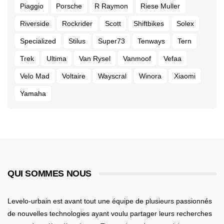
Piaggio
Porsche
R Raymon
Riese Muller
Riverside
Rockrider
Scott
Shiftbikes
Solex
Specialized
Stilus
Super73
Tenways
Tern
Trek
Ultima
Van Rysel
Vanmoof
Vefaa
Velo Mad
Voltaire
Wayscral
Winora
Xiaomi
Yamaha
QUI SOMMES NOUS
Levelo-urbain est avant tout une équipe de plusieurs passionnés
de nouvelles technologies ayant voulu partager leurs recherches