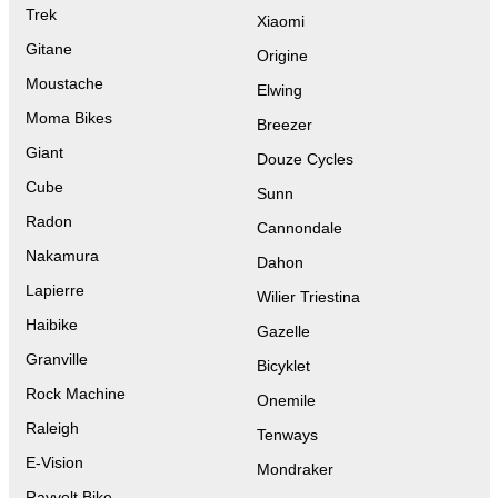
Trek
Xiaomi
Gitane
Origine
Moustache
Elwing
Moma Bikes
Breezer
Giant
Douze Cycles
Cube
Sunn
Radon
Cannondale
Nakamura
Dahon
Lapierre
Wilier Triestina
Haibike
Gazelle
Granville
Bicyklet
Rock Machine
Onemile
Raleigh
Tenways
E-Vision
Mondraker
Rayvolt Bike