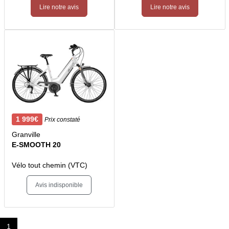
Lire notre avis
Lire notre avis
1 999€
Prix constaté
Granville
E-SMOOTH 20
Vélo tout chemin (VTC)
Avis indisponible
1