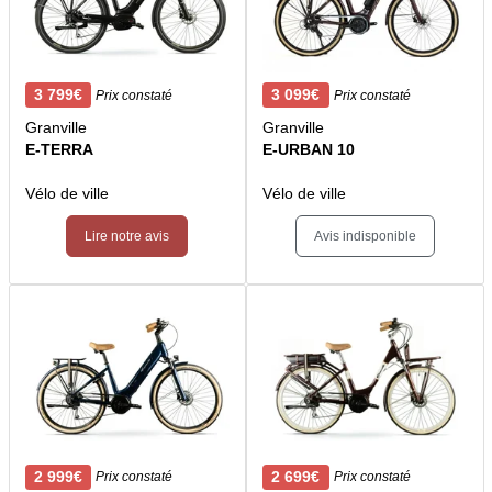
3 799€
3 099€
Prix constaté
Prix constaté
Granville
Granville
E-TERRA
E-URBAN 10
Vélo de ville
Vélo de ville
Lire notre avis
Avis indisponible
2 999€
2 699€
Prix constaté
Prix constaté