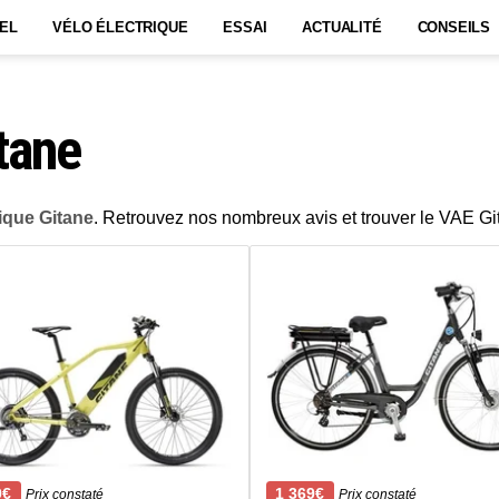
EL
VÉLO ÉLECTRIQUE
ESSAI
ACTUALITÉ
CONSEILS
tane
rique Gitane
. Retrouvez nos nombreux avis et trouver le VAE Gi
9€
1 369€
Prix constaté
Prix constaté