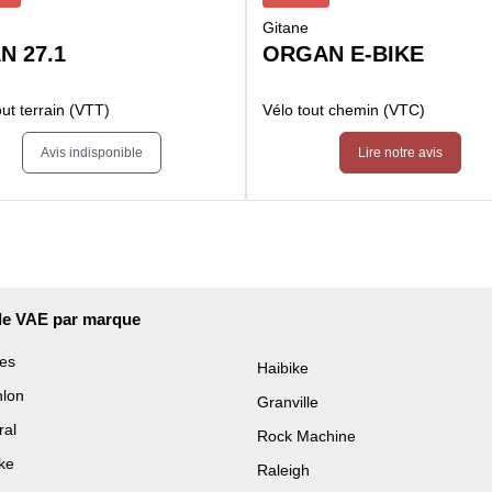
Gitane
N 27.1
ORGAN E-BIKE
out terrain (VTT)
Vélo tout chemin (VTC)
Avis indisponible
Lire notre avis
de VAE par marque
es
Haibike
hlon
Granville
ral
Rock Machine
ke
Raleigh