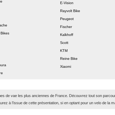
le
E-Vision
Rayvolt Bike
Peugeot
ache
Fischer
Bikes
Kalkhoff
Scott
KTM
Reine Bike
ura
Xiaomi
re
 de vae les plus anciennes de France. Découvrez tout son parcours
rez à l’issue de cette présentation, si en optant pour un velo de la 