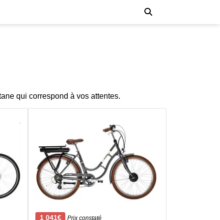
tane qui correspond à vos attentes.
1 041€
Prix constaté