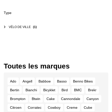
Type
VÉLO DE VILLE
(1)
Toutes les marques
Ado
Angell
Babboe
Basso
Benno Bikes
Bertin
Bianchi
Bicyklet
Bird
BMC
Brekr
Brompton
Btwin
Cake
Cannondale
Canyon
Citroen
Corratec
Cowboy
Creme
Cube