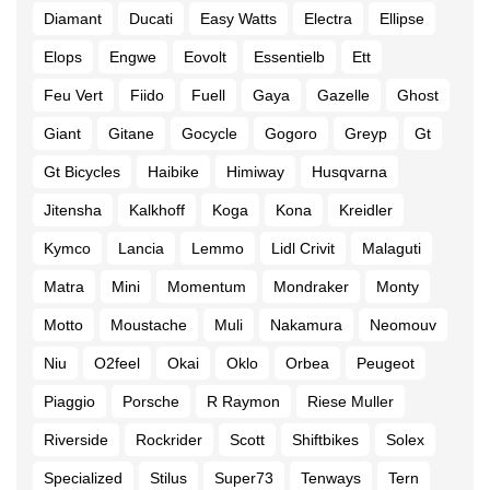
Diamant
Ducati
Easy Watts
Electra
Ellipse
Elops
Engwe
Eovolt
Essentielb
Ett
Feu Vert
Fiido
Fuell
Gaya
Gazelle
Ghost
Giant
Gitane
Gocycle
Gogoro
Greyp
Gt
Gt Bicycles
Haibike
Himiway
Husqvarna
Jitensha
Kalkhoff
Koga
Kona
Kreidler
Kymco
Lancia
Lemmo
Lidl Crivit
Malaguti
Matra
Mini
Momentum
Mondraker
Monty
Motto
Moustache
Muli
Nakamura
Neomouv
Niu
O2feel
Okai
Oklo
Orbea
Peugeot
Piaggio
Porsche
R Raymon
Riese Muller
Riverside
Rockrider
Scott
Shiftbikes
Solex
Specialized
Stilus
Super73
Tenways
Tern