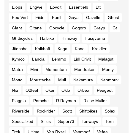
Elops
Engwe
Eovolt
Essentielb
Ett
Feu Vert
Fiido
Fuell
Gaya
Gazelle
Ghost
Giant
Gitane
Gocycle
Gogoro
Greyp
Gt
Gt Bicycles
Haibike
Himiway
Husqvarna
Jitensha
Kalkhoff
Koga
Kona
Kreidler
Kymco
Lancia
Lemmo
Lidl Crivit
Malaguti
Matra
Mini
Momentum
Mondraker
Monty
Motto
Moustache
Muli
Nakamura
Neomouv
Niu
O2feel
Okai
Oklo
Orbea
Peugeot
Piaggio
Porsche
R Raymon
Riese Muller
Riverside
Rockrider
Scott
Shiftbikes
Solex
Specialized
Stilus
Super73
Tenways
Tern
Trek
Ultima
Van Rysel
Vanmoof
Vefaa