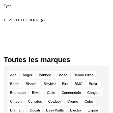
Type
VÉLO TOUT-CHEMIN
(2)
Toutes les marques
Ado
Angell
Babboe
Basso
Benno Bikes
Bertin
Bianchi
Bicyklet
Bird
BMC
Brekr
Brompton
Btwin
Cake
Cannondale
Canyon
Citroen
Corratec
Cowboy
Creme
Cube
Diamant
Ducati
Easy Watts
Electra
Ellipse