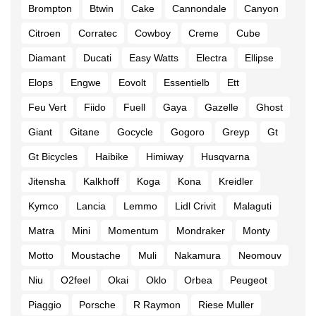
Brompton
Btwin
Cake
Cannondale
Canyon
Citroen
Corratec
Cowboy
Creme
Cube
Diamant
Ducati
Easy Watts
Electra
Ellipse
Elops
Engwe
Eovolt
Essentielb
Ett
Feu Vert
Fiido
Fuell
Gaya
Gazelle
Ghost
Giant
Gitane
Gocycle
Gogoro
Greyp
Gt
Gt Bicycles
Haibike
Himiway
Husqvarna
Jitensha
Kalkhoff
Koga
Kona
Kreidler
Kymco
Lancia
Lemmo
Lidl Crivit
Malaguti
Matra
Mini
Momentum
Mondraker
Monty
Motto
Moustache
Muli
Nakamura
Neomouv
Niu
O2feel
Okai
Oklo
Orbea
Peugeot
Piaggio
Porsche
R Raymon
Riese Muller