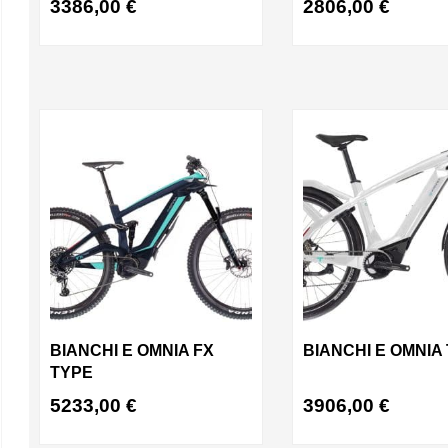
3386,00
€
2806,00
€
BIANCHI E OMNIA FX
BIANCHI E OMNIA
TYPE
5233,00
€
3906,00
€