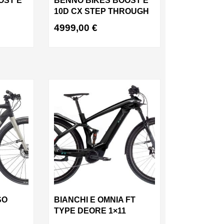
OST E
BENNO BIKES BOOST E
10D CX STEP THROUGH
4999,00
€
SO
BIANCHI E OMNIA FT
TYPE DEORE 1×11