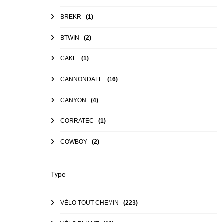
BREKR
(1)
BTWIN
(2)
CAKE
(1)
CANNONDALE
(16)
CANYON
(4)
CORRATEC
(1)
COWBOY
(2)
CUBE
(10)
Type
DIAMANT
(1)
VÉLO TOUT-CHEMIN
(223)
DUCATI
(1)