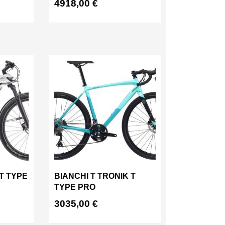
4918,00
€
 T TYPE
BIANCHI T TRONIK T
TYPE PRO
3035,00
€