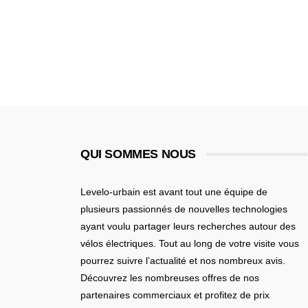
KREIDLER
(6)
KYMCO
(2)
LANCIA
(1)
LEMMO
(1)
LIDL CRIVIT
(4)
QUI SOMMES NOUS
MALAGUTI
(2)
Levelo-urbain est avant tout une équipe de
MATRA
(6)
plusieurs passionnés de nouvelles technologies
MINI
(1)
ayant voulu partager leurs recherches autour des
vélos électriques. Tout au long de votre visite vous
MOMENTUM
(1)
pourrez suivre l’actualité et nos nombreux avis.
Découvrez les nombreuses offres de nos
MONTY
(3)
partenaires commerciaux et profitez de prix