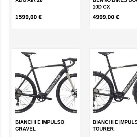
ADO AIR 28
BENNO BIKES BO
10D CX
1599,00
€
4999,00
€
BIANCHI E IMPULSO
BIANCHI E IMPUL
GRAVEL
TOURER