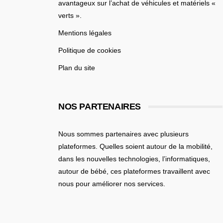
avantageux sur l’achat de véhicules et matériels «
MOTTO
(1)
verts ».
MOUSTACHE
(3)
Mentions légales
MULI
(1)
Politique de cookies
NAKAMURA
(13)
Plan du site
NEOMOUV
(3)
NOS PARTENAIRES
NIU
(1)
O2FEEL
(8)
Nous sommes partenaires avec plusieurs
plateformes. Quelles soient
autour de la mobilité
,
OKAI
(1)
dans les nouvelles technologies, l’informatiques,
OKLO
(2)
autour de bébé
, ces plateformes travaillent avec
nous pour améliorer nos services.
PEUGEOT
(8)
PIAGGIO
(1)