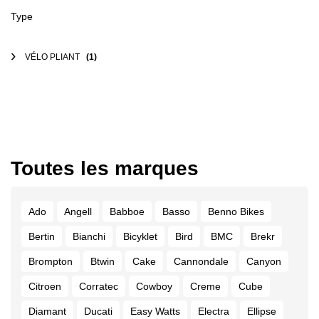
Type
VÉLO PLIANT
(1)
Toutes les marques
Ado
Angell
Babboe
Basso
Benno Bikes
Bertin
Bianchi
Bicyklet
Bird
BMC
Brekr
Brompton
Btwin
Cake
Cannondale
Canyon
Citroen
Corratec
Cowboy
Creme
Cube
Diamant
Ducati
Easy Watts
Electra
Ellipse