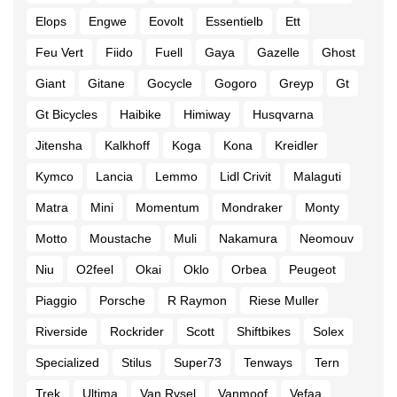
Elops
Engwe
Eovolt
Essentielb
Ett
Feu Vert
Fiido
Fuell
Gaya
Gazelle
Ghost
Giant
Gitane
Gocycle
Gogoro
Greyp
Gt
Gt Bicycles
Haibike
Himiway
Husqvarna
Jitensha
Kalkhoff
Koga
Kona
Kreidler
Kymco
Lancia
Lemmo
Lidl Crivit
Malaguti
Matra
Mini
Momentum
Mondraker
Monty
Motto
Moustache
Muli
Nakamura
Neomouv
Niu
O2feel
Okai
Oklo
Orbea
Peugeot
Piaggio
Porsche
R Raymon
Riese Muller
Riverside
Rockrider
Scott
Shiftbikes
Solex
Specialized
Stilus
Super73
Tenways
Tern
Trek
Ultima
Van Rysel
Vanmoof
Vefaa