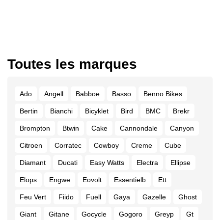
Toutes les marques
Ado
Angell
Babboe
Basso
Benno Bikes
Bertin
Bianchi
Bicyklet
Bird
BMC
Brekr
Brompton
Btwin
Cake
Cannondale
Canyon
Citroen
Corratec
Cowboy
Creme
Cube
Diamant
Ducati
Easy Watts
Electra
Ellipse
Elops
Engwe
Eovolt
Essentielb
Ett
Feu Vert
Fiido
Fuell
Gaya
Gazelle
Ghost
Giant
Gitane
Gocycle
Gogoro
Greyp
Gt