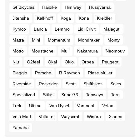
Gt Bicycles
Haibike
Himiway
Husqvarna
Jitensha
Kalkhoff
Koga
Kona
Kreidler
Kymco
Lancia
Lemmo
Lidl Crivit
Malaguti
Matra
Mini
Momentum
Mondraker
Monty
Motto
Moustache
Muli
Nakamura
Neomouv
Niu
O2feel
Okai
Oklo
Orbea
Peugeot
Piaggio
Porsche
R Raymon
Riese Muller
Riverside
Rockrider
Scott
Shiftbikes
Solex
Specialized
Stilus
Super73
Tenways
Tern
Trek
Ultima
Van Rysel
Vanmoof
Vefaa
Velo Mad
Voltaire
Wayscral
Winora
Xiaomi
Yamaha