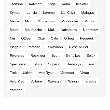
Jitensha
Kalkhoff
Koga
Kona
Kreidler
Kymco
Lancia
Lemmo
Lidl Crivit
Malaguti
Matra
Mini
Momentum
Mondraker
Monty
Motto
Moustache
Muli
Nakamura
Neomouv
Niu
O2feel
Okai
Oklo
Orbea
Peugeot
Piaggio
Porsche
R Raymon
Riese Muller
Riverside
Rockrider
Scott
Shiftbikes
Solex
Specialized
Stilus
Super73
Tenways
Tern
Trek
Ultima
Van Rysel
Vanmoof
Vefaa
Velo Mad
Voltaire
Wayscral
Winora
Xiaomi
Yamaha