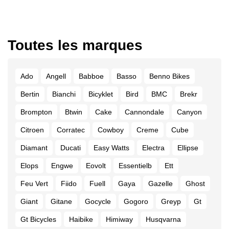
Toutes les marques
Ado
Angell
Babboe
Basso
Benno Bikes
Bertin
Bianchi
Bicyklet
Bird
BMC
Brekr
Brompton
Btwin
Cake
Cannondale
Canyon
Citroen
Corratec
Cowboy
Creme
Cube
Diamant
Ducati
Easy Watts
Electra
Ellipse
Elops
Engwe
Eovolt
Essentielb
Ett
Feu Vert
Fiido
Fuell
Gaya
Gazelle
Ghost
Giant
Gitane
Gocycle
Gogoro
Greyp
Gt
Gt Bicycles
Haibike
Himiway
Husqvarna