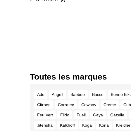
VÉLO PLIANT
(2)
Toutes les marques
Ado
Angell
Babboe
Basso
Benno Bik
Citroen
Corratec
Cowboy
Creme
Cub
Feu Vert
Fiido
Fuell
Gaya
Gazelle
Jitensha
Kalkhoff
Koga
Kona
Kreidler