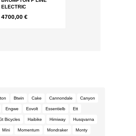
BROMPTON P LINE
ELECTRIC
4700,00
€
ton
Btwin
Cake
Cannondale
Canyon
Engwe
Eovolt
Essentielb
Ett
Gt Bicycles
Haibike
Himiway
Husqvarna
Mini
Momentum
Mondraker
Monty