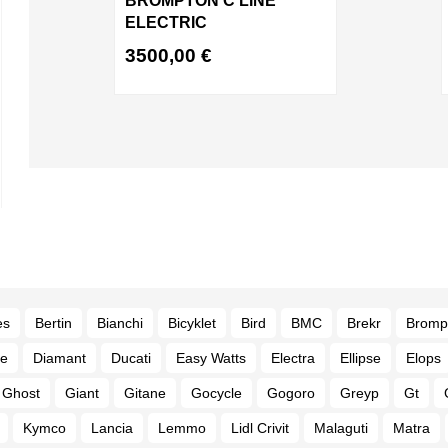
BROMPTON C LINE
ELECTRIC
3500,00
€
es
Bertin
Bianchi
Bicyklet
Bird
BMC
Brekr
Bromp
e
Diamant
Ducati
Easy Watts
Electra
Ellipse
Elops
Ghost
Giant
Gitane
Gocycle
Gogoro
Greyp
Gt
Kymco
Lancia
Lemmo
Lidl Crivit
Malaguti
Matra