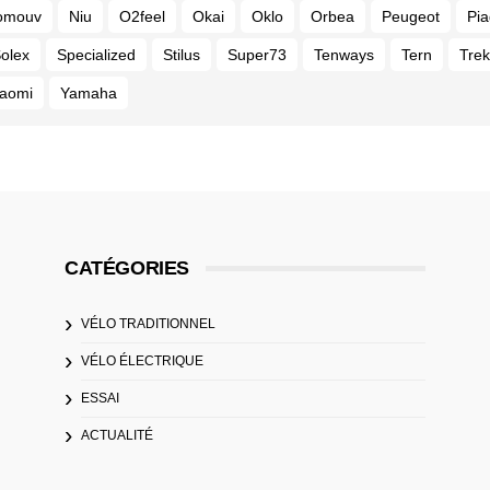
omouv
Niu
O2feel
Okai
Oklo
Orbea
Peugeot
Pia
olex
Specialized
Stilus
Super73
Tenways
Tern
Trek
iaomi
Yamaha
CATÉGORIES
VÉLO TRADITIONNEL
VÉLO ÉLECTRIQUE
ESSAI
ACTUALITÉ