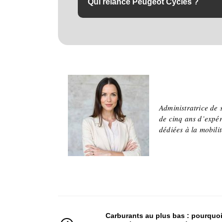
Qui relance Peugeot Cycles ?
Le groupe Rebirth, sous licence, avec une pr
sur-Seine.
Adeline
Administratrice de 
de cinq ans d’expér
dédiées à la mobili
Carburants au plus bas : pourquo