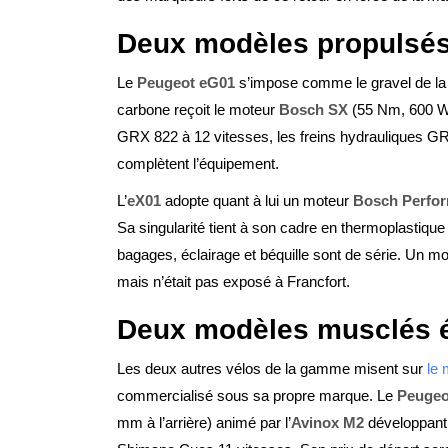
Deux modèles propulsés
Le
Peugeot eG01
s’impose comme le gravel de la
carbone reçoit le moteur
Bosch SX
(55 Nm, 600 W 
GRX 822 à 12 vitesses, les freins hydrauliques G
complètent l’équipement.
L’
eX01
adopte quant à lui un moteur
Bosch Perfor
Sa singularité tient à son cadre en thermoplastique
bagages, éclairage et béquille sont de série. Un mo
mais n’était pas exposé à Francfort.
Deux modèles musclés é
Les deux autres vélos de la gamme misent sur
le 
commercialisé sous sa propre marque. Le
Peugeo
mm à l’arrière) animé par l’
Avinox M2
développan