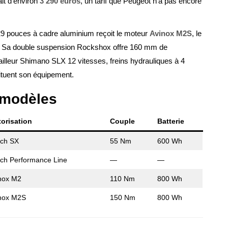
it d’environ
3 290 euros
, un tarif que Peugeot n’a pas encore
9 pouces à cadre aluminium reçoit le moteur
Avinox M2S
, le
 Sa double suspension Rockshox offre 160 mm de
railleur Shimano SLX 12 vitesses, freins hydrauliques à 4
tituent son équipement.
e modèles
orisation
Couple
Batterie
ch SX
55 Nm
600 Wh
ch Performance Line
—
—
nox M2
110 Nm
800 Wh
nox M2S
150 Nm
800 Wh