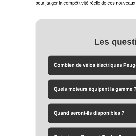
pour jauger la compétitivité réelle de ces nouveau
Les quest
Combien de vélos électriques Peuge
Quatre : l'eG01 (gravel), l'eX01 (urbain ri
(VTTAE 29 pouces).
Quels moteurs équipent la gamme 
Deux modèles en Bosch (SX pour le gravel,
Avinox (M2 à 110 Nm, M2S à 150 Nm pour 
Quand seront-ils disponibles ?
Le déploiement est échelonné : les premie
partir de fin 2026, les versions Avinox (e