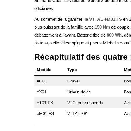
Shimano Cues 11 vitesses. Son prix de départ sera
officialisé.
Au sommet de la gamme, le
VTTAE eM01 FS
en 2
plus puissant de la famille avec
150 Nm
de couple.
débattement à l’avant. Batterie fixe de
800 Wh
, dé
pistons, selle télescopique et pneus Michelin cons
Récapitulatif des quatr
Modèle
Type
Mot
eG01
Gravel
Bos
eX01
Urbain rigide
Bos
eT01 FS
VTC tout-suspendu
Avi
eM01 FS
VTTAE 29″
Avi