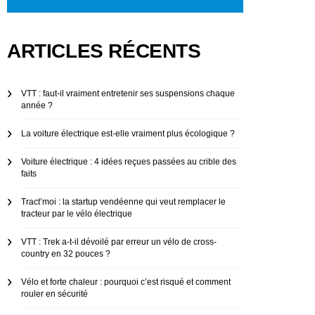
ARTICLES RÉCENTS
VTT : faut-il vraiment entretenir ses suspensions chaque
année ?
La voiture électrique est-elle vraiment plus écologique ?
Voiture électrique : 4 idées reçues passées au crible des
faits
Tract’moi : la startup vendéenne qui veut remplacer le
tracteur par le vélo électrique
VTT : Trek a-t-il dévoilé par erreur un vélo de cross-
country en 32 pouces ?
Vélo et forte chaleur : pourquoi c’est risqué et comment
rouler en sécurité