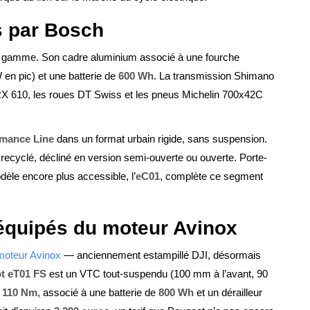
 par Bosch
 gamme. Son cadre aluminium associé à une fourche
en pic) et une batterie de
600 Wh
. La transmission Shimano
RX 610, les roues DT Swiss et les pneus Michelin 700x42C
mance Line
dans un format urbain rigide, sans suspension.
 recyclé, décliné en version semi-ouverte ou ouverte. Porte-
dèle encore plus accessible, l’
eC01
, complète ce segment
quipés du moteur Avinox
moteur Avinox
— anciennement estampillé DJI, désormais
t eT01 FS
est un VTC tout-suspendu (100 mm à l’avant, 90
t
110 Nm
, associé à une batterie de
800 Wh
et un dérailleur