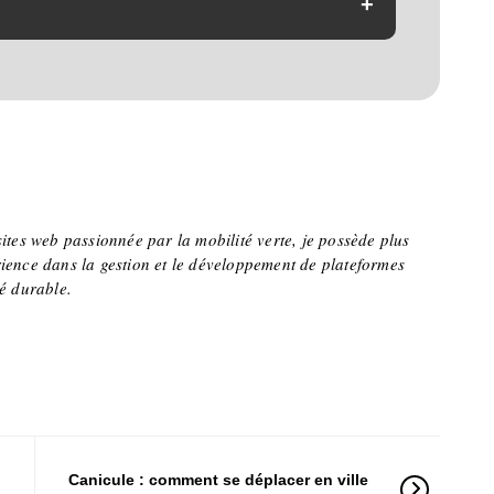
+
oduction qui revient à l'usine historique de Romilly-
sites web passionnée par la mobilité verte, je possède plus
ience dans la gestion et le développement de plateformes
té durable.
i
Canicule : comment se déplacer en ville