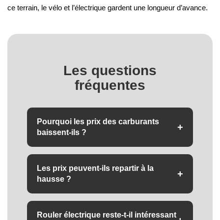
ce terrain, le vélo et l’électrique gardent une longueur d’avance.
Les questions
fréquentes
Pourquoi les prix des carburants
+
baissent-ils ?
En raison de l'apaisement au Moyen-Orient :
l'accord entre les États-Unis et l'Iran et la
Les prix peuvent-ils repartir à la
réouverture du détroit d'Ormuz ont fait reculer
+
hausse ?
les cours du pétrole, répercutés à la pompe.
Oui. Les carburants restent très sensibles à la
géopolitique : un regain de tensions peut relancer
Rouler électrique reste-t-il intéressant
la flambée à tout moment.