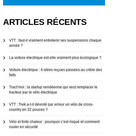
ARTICLES RÉCENTS
VTT : faut-il vraiment entretenir ses suspensions chaque
année ?
La voiture électrique est-elle vraiment plus écologique ?
Voiture électrique : 4 idées reçues passées au crible des
faits
Tract’moi : la startup vendéenne qui veut remplacer le
tracteur par le vélo électrique
VTT : Trek a-t-il dévoilé par erreur un vélo de cross-
country en 32 pouces ?
Vélo et forte chaleur : pourquoi c’est risqué et comment
rouler en sécurité