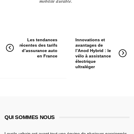
mobilité durable.
Les tendances
Innovations et
récentes des tarifs
avantages de
d’assurance auto
l’Anod Hybrid : le
en France
vélo à assistance
électrique
ultraléger
QUI SOMMES NOUS
Levelo-urbain est avant tout une équipe de plusieurs passionnés