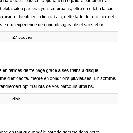
ndard de 27 pouces, apportant un équilibre parfait entre
lébiscitée par les cyclistes urbains, offre en effet à la fois
roisière. Idéale en milieu urbain, cette taille de roue permet
liste une expérience de conduite agréable et sans effort.
27 pouces
é en termes de freinage grâce à ses freins à disque
me d'efficacité, même en conditions pluvieuses. En somme,
et rendrement optimal lors de vos parcours urbains.
disk
itionne en tant que modèle haut de gamme dans notre