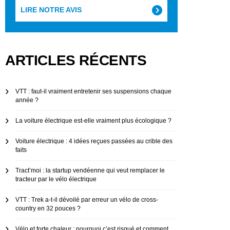
LIRE NOTRE AVIS
ARTICLES RÉCENTS
VTT : faut-il vraiment entretenir ses suspensions chaque
année ?
La voiture électrique est-elle vraiment plus écologique ?
Voiture électrique : 4 idées reçues passées au crible des
faits
Tract’moi : la startup vendéenne qui veut remplacer le
tracteur par le vélo électrique
VTT : Trek a-t-il dévoilé par erreur un vélo de cross-
country en 32 pouces ?
Vélo et forte chaleur : pourquoi c’est risqué et comment