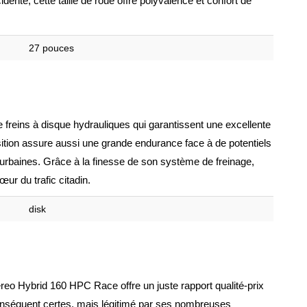
enté, cette taille de roue offre polyvalence et confort de
27 pouces
freins à disque hydrauliques qui garantissent une excellente
ition assure aussi une grande endurance face à de potentiels
 urbaines. Grâce à la finesse de son système de freinage,
œur du trafic citadin.
disk
reo Hybrid 160 HPC Race offre un juste rapport qualité-prix
onséquent certes, mais légitimé par ses nombreuses