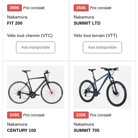
399€
350€
Prix constaté
Prix constaté
Nakamura
Nakamura
FIT 200
SUMMIT LTD
Vélo tout chemin (VTC)
Vélo tout terrain (VTT)
Avis indisponible
Avis indisponible
349€
330€
Prix constaté
Prix constaté
Nakamura
Nakamura
CENTURY 100
SUMMIT 705