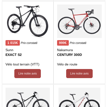
1 015€
999€
Prix constaté
Prix constaté
Sunn
Nakamura
EXACT S2
CENTURY 300D
Vélo tout terrain (VTT)
Vélo de route
Lire notre avis
Lire notre avis