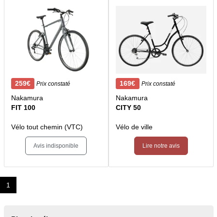
259€
169€
Prix constaté
Prix constaté
Nakamura
Nakamura
FIT 100
CITY 50
Vélo tout chemin (VTC)
Vélo de ville
Avis indisponible
Lire notre avis
1