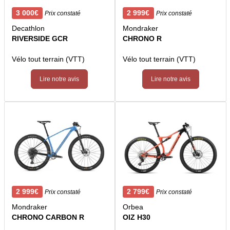
3 000€
2 999€
Prix constaté
Prix constaté
Decathlon
Mondraker
RIVERSIDE GCR
CHRONO R
Vélo tout terrain (VTT)
Vélo tout terrain (VTT)
Lire notre avis
Lire notre avis
2 999€
2 799€
Prix constaté
Prix constaté
Mondraker
Orbea
CHRONO CARBON R
OIZ H30