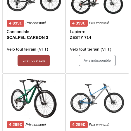
4 899€
4 399€
Prix constaté
Prix constaté
Cannondale
Lapierre
SCALPEL CARBON 3
ZESTY 714
Vélo tout terrain (VTT)
Vélo tout terrain (VTT)
Lire notre avis
Avis indisponible
4 299€
4 299€
Prix constaté
Prix constaté