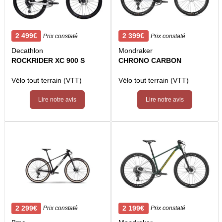
2 499€
2 399€
Prix constaté
Prix constaté
Decathlon
Mondraker
ROCKRIDER XC 900 S
CHRONO CARBON
Vélo tout terrain (VTT)
Vélo tout terrain (VTT)
Lire notre avis
Lire notre avis
2 299€
2 199€
Prix constaté
Prix constaté