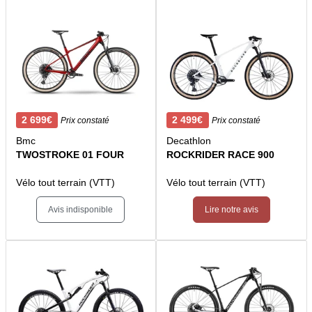
2 699€
2 499€
Prix constaté
Prix constaté
Bmc
Decathlon
TWOSTROKE 01 FOUR
ROCKRIDER RACE 900
Vélo tout terrain (VTT)
Vélo tout terrain (VTT)
Avis indisponible
Lire notre avis