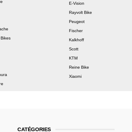
le
E-Vision
Rayvolt Bike
Peugeot
ache
Fischer
Bikes
Kalkhoff
Scott
KTM
Reine Bike
ura
Xiaomi
re
CATÉGORIES