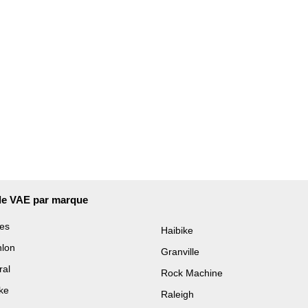
de VAE par marque
es
Haibike
hlon
Granville
ral
Rock Machine
ke
Raleigh