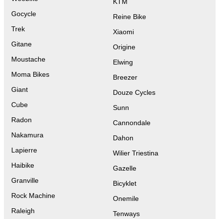
KTM
Gocycle
Reine Bike
Trek
Xiaomi
Gitane
Origine
Moustache
Elwing
Moma Bikes
Breezer
Giant
Douze Cycles
Cube
Sunn
Radon
Cannondale
Nakamura
Dahon
Lapierre
Wilier Triestina
Haibike
Gazelle
Granville
Bicyklet
Rock Machine
Onemile
Raleigh
Tenways