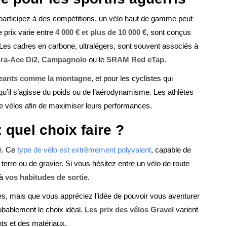
participez à des compétitions, un vélo haut de gamme peut
e prix varie entre
4 000 € et plus de 10 000 €
, sont conçus
 Les cadres en carbone, ultralégers, sont souvent associés à
ra-Ace Di2
,
Campagnolo
ou le
SRAM Red eTap
.
geants comme la montagne
, et pour les cyclistes qui
qu’il s’agisse du poids ou de l’aérodynamisme. Les athlètes
e vélos afin de maximiser leurs performances.
 quel choix faire ?
té. Ce
type de vélo est extrêmement polyvalent
, capable de
terre ou de gravier. Si vous hésitez entre un vélo de route
 à
vos habitudes de sortie
.
es, mais que vous appréciez l’idée de pouvoir vous aventurer
bablement le choix idéal.
Les prix des vélos Gravel
varient
ts et des matériaux.