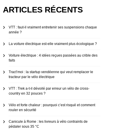
ARTICLES RÉCENTS
VTT : faut-il vraiment entretenir ses suspensions chaque
année ?
La voiture électrique est-elle vraiment plus écologique ?
Voiture électrique : 4 idées reçues passées au crible des
faits
Tract’moi : la startup vendéenne qui veut remplacer le
tracteur par le vélo électrique
VTT : Trek a-t-il dévoilé par erreur un vélo de cross-
country en 32 pouces ?
Vélo et forte chaleur : pourquoi c’est risqué et comment
rouler en sécurité
Canicule à Rome : les livreurs à vélo contraints de
pédaler sous 35 °C