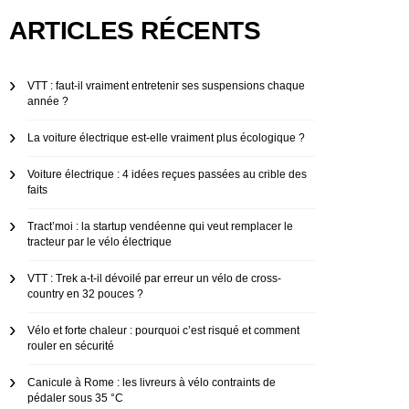
ARTICLES RÉCENTS
VTT : faut-il vraiment entretenir ses suspensions chaque
année ?
La voiture électrique est-elle vraiment plus écologique ?
Voiture électrique : 4 idées reçues passées au crible des
faits
Tract’moi : la startup vendéenne qui veut remplacer le
tracteur par le vélo électrique
VTT : Trek a-t-il dévoilé par erreur un vélo de cross-
country en 32 pouces ?
Vélo et forte chaleur : pourquoi c’est risqué et comment
rouler en sécurité
Canicule à Rome : les livreurs à vélo contraints de
pédaler sous 35 °C