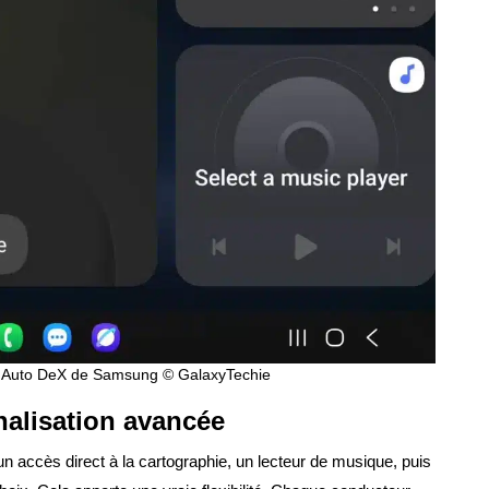
le Auto DeX de Samsung © GalaxyTechie
nalisation avancée
n accès direct à la cartographie, un lecteur de musique, puis