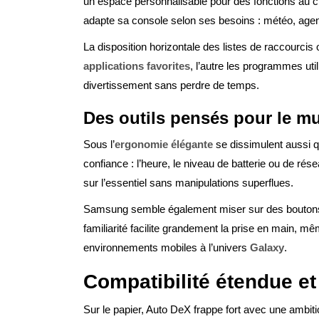
un espace personnalisable pour des fonctions au ch
adapte sa console selon ses besoins : météo, agenda
La disposition horizontale des listes de raccourcis 
applications favorites
, l’autre les programmes ut
divertissement sans perdre de temps.
Des outils pensés pour le mul
Sous l’
ergonomie élégante
se dissimulent aussi q
confiance : l’heure, le niveau de batterie ou de rés
sur l’essentiel sans manipulations superflues.
Samsung semble également miser sur des boutons d
familiarité facilite grandement la prise en main, 
environnements mobiles à l’univers
Galaxy
.
Compatibilité étendue e
Sur le papier, Auto DeX frappe fort avec une ambiti