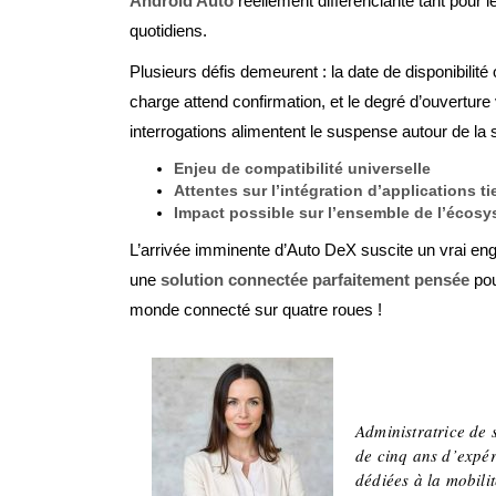
Android Auto
réellement différenciante tant pour
quotidiens.
Plusieurs défis demeurent : la date de disponibilité 
charge attend confirmation, et le degré d’ouvertur
interrogations alimentent le suspense autour de la 
Enjeu de compatibilité universelle
Attentes sur l’intégration d’applications ti
Impact possible sur l’ensemble de l’écos
L’arrivée imminente d’Auto DeX suscite un vrai eng
une
solution connectée parfaitement pensée
pou
monde connecté sur quatre roues !
Adeline
Administratrice de 
de cinq ans d’expér
dédiées à la mobili