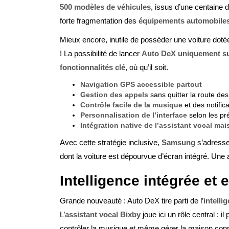
500 modèles de véhicules
, issus d’une centaine 
forte fragmentation des
équipements automobiles
Mieux encore, inutile de posséder une voiture do
! La possibilité de lancer
Auto DeX uniquement su
fonctionnalités clé
, où qu’il soit.
Navigation GPS accessible partout
Gestion des appels
sans quitter la route de
Contrôle facile de la musique
et des notific
Personnalisation de l’interface
selon les pr
Intégration native de l’assistant vocal ma
Avec cette stratégie inclusive,
Samsung
s’adresse
dont la voiture est dépourvue d’écran intégré. Une 
Intelligence intégrée et
Grande nouveauté : Auto DeX tire parti de l’
intellig
L’
assistant vocal Bixby
joue ici un rôle central :
contrôler la musique et même gérer la maison conne