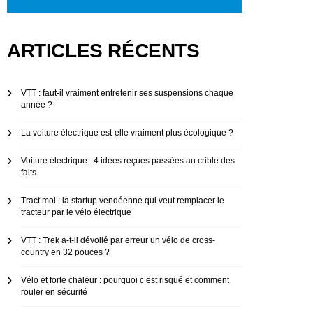
ARTICLES RÉCENTS
VTT : faut-il vraiment entretenir ses suspensions chaque
année ?
La voiture électrique est-elle vraiment plus écologique ?
Voiture électrique : 4 idées reçues passées au crible des
faits
Tract’moi : la startup vendéenne qui veut remplacer le
tracteur par le vélo électrique
VTT : Trek a-t-il dévoilé par erreur un vélo de cross-
country en 32 pouces ?
Vélo et forte chaleur : pourquoi c’est risqué et comment
rouler en sécurité