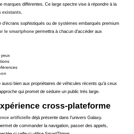
de marques différentes. Ce large spectre vise à répondre à la
 existants
.
tée d’écrans sophistiqués ou de systèmes embarqués premium
r le smartphone
permettra à chacun d’accéder aux
s yeux
ations
éférences
ison
 aussi bien aux propriétaires de véhicules récents qu’à ceux
approche qui promet de séduire un public très large.
 expérience cross-plateforme
ence artificielle
déjà présente dans l’univers Galaxy.
 il permet de commander la navigation, passer des appels,
ctée si celle-ci utilise SmartThings.