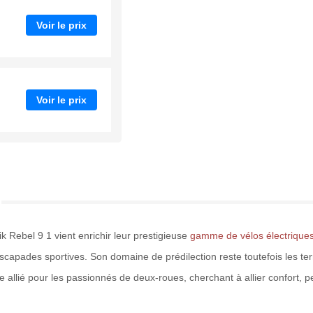
Voir le prix
Voir le prix
nik Rebel 9 1 vient enrichir leur prestigieuse
gamme de vélos électrique
scapades sportives. Son domaine de prédilection reste toutefois les terr
e allié pour les passionnés de deux-roues, cherchant à allier confort, 